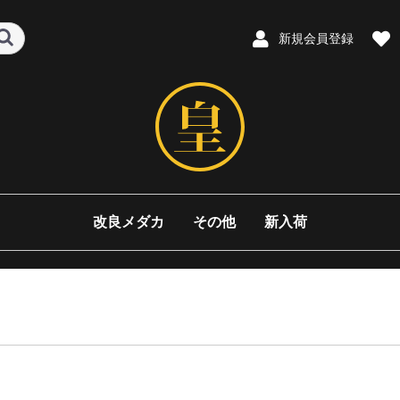
新規会員登録
改良メダカ
その他
新入荷
ミックス
三色系
体内光系
体外光系
ブラックリム
ラメ系
ミジンコ
餌
三色
サファイア